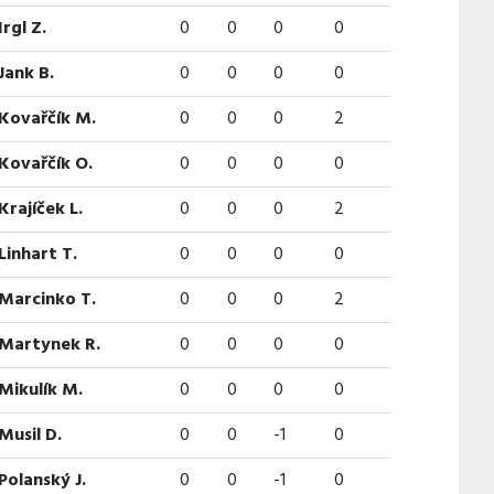
Irgl Z.
0
0
0
0
Jank B.
0
0
0
0
Kovařčík M.
0
0
0
2
Kovařčík O.
0
0
0
0
Krajíček L.
0
0
0
2
Linhart T.
0
0
0
0
Marcinko T.
0
0
0
2
Martynek R.
0
0
0
0
Mikulík M.
0
0
0
0
Musil D.
0
0
-1
0
Polanský J.
0
0
-1
0