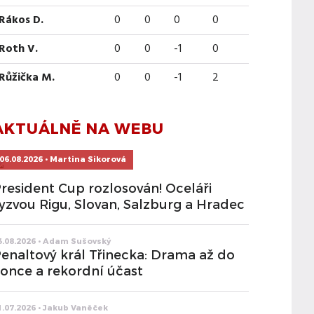
Rákos D.
0
0
0
0
Roth V.
0
0
-1
0
Růžička M.
0
0
-1
2
AKTUÁLNĚ NA WEBU
06.08.2026 • Martina Sikorová
resident Cup rozlosován! Oceláři
yzvou Rigu, Slovan, Salzburg a Hradec
3.08.2026 • Adam Sušovský
enaltový král Třinecka: Drama až do
once a rekordní účast
1.07.2026 • Jakub Vaněček