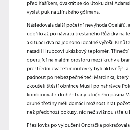
před Kašíkem, dvakrát se do útoku dral Adams
vyslat puk na zlínského gólmana.
Následovala další početní nevýhoda Ocelářů,
udeřilo až po návratu trestaného Růžičky na l
a situaci dva na jednoho ideálně vyřešil Klhůf
nasadil Hrubcovi ukázkový teploměr. Třinečtí 
operující na malém prostoru mezi kruhy a br
prostřední dvacetiminutovky byli aktivnější 
padnout po nebezpečné teči Marcinka, který vl
zkoušeli štěstí obránce Musil po nahrávce Pol
kombinoval z druhé strany útočného pásma Ma
druhé třetiny měli domácí možnost hrát počet
než předchozí pokusy, nic než svižnou střelu
Přesilovka po vyloučení Ondráčka pokračovala 