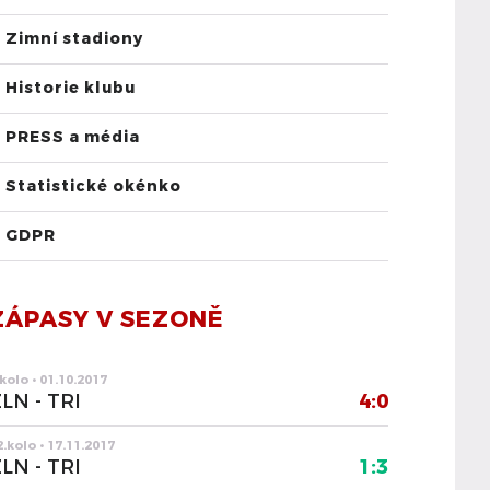
Zimní stadiony
Historie klubu
PRESS a média
Statistické okénko
GDPR
ZÁPASY V SEZONĚ
.kolo • 01.10.2017
LN - TRI
4:0
2.kolo • 17.11.2017
LN - TRI
1:3