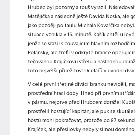
Hrubec byl pozorný a touš vyrazil. Následova
Matějíčka a následně ještě Davida Noska, ale g
jako později po faulu Michala Kovařčíka neby
situace vznikla v 15. minutě. Kašík chtěl u l
jenže se srazil s couvajícím hlavním rozhodčí
Polanský, ale trefil v odkryté brance operujíc
tečovanou Krajíčkovu střelu a následnou doráž
toto největší příležitost Ocelářů v úvodní dv
V celé první třetině diváci branku neviděli, m
prostřední hrací doby. Hned při prvním střídá
v pásmu, nejprve před Hrubcem dorážel Kubiš
prostřelil hostující kapitán, ale puk se skutá
hostů mohl pokračovat, protože po 87 sekund
Krajíček, ale přesilovky nebyly silnou domé