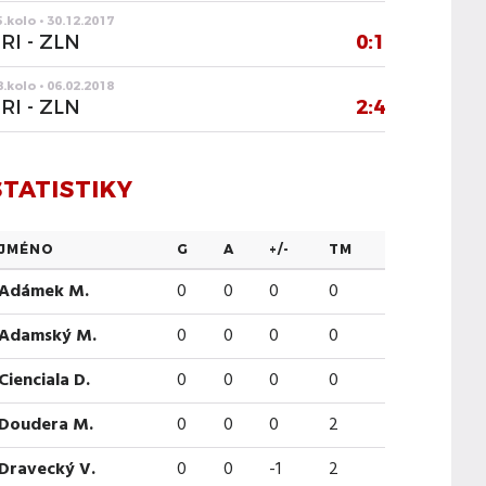
5.kolo • 30.12.2017
RI - ZLN
0:1
8.kolo • 06.02.2018
RI - ZLN
2:4
STATISTIKY
JMÉNO
G
A
+/-
TM
Adámek M.
0
0
0
0
Adamský M.
0
0
0
0
Cienciala D.
0
0
0
0
Doudera M.
0
0
0
2
Dravecký V.
0
0
-1
2