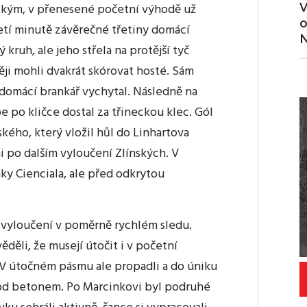
V
nským, v přenesené početní výhodě už
o
řetí minutě závěrečné třetiny domácí
N
 kruh, ale jeho střela na protější tyč
ji mohli dvakrát skórovat hosté. Sám
domácí brankář vychytal. Následně na
e po kličce dostal za třineckou klec. Gól
kého, který vložil hůl do Linhartova
 po dalším vyloučení Zlínských. V
nky Cienciala, ale před odkrytou
i vyloučení v poměrně rychlém sledu.
děli, že musejí útočit i v početní
 V útočném pásmu ale propadli a do úniku
pod betonem. Po Marcinkovi byl podruhé