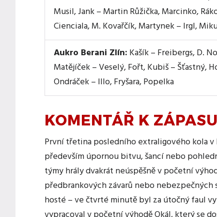
Musil, Jank – Martin Růžička, Marcinko, Rá
Cienciala, M. Kovařčík, Martynek – Irgl, Miku
Aukro Berani Zlín:
Kašík – Freibergs, D. No
Matějíček – Veselý, Fořt, Kubiš – Šťastný, H
Ondráček – Illo, Fryšara, Popelka
KOMENTÁŘ K ZÁPAS
První třetina posledního extraligového kola v
především úpornou bitvu, šancí nebo pohledn
týmy hrály dvakrát neúspěšně v početní výho
předbrankových závarů nebo nebezpečných sit
hosté – ve čtvrté minutě byl za útočný faul vy
vypracoval v početní výhodě Okál, který se do