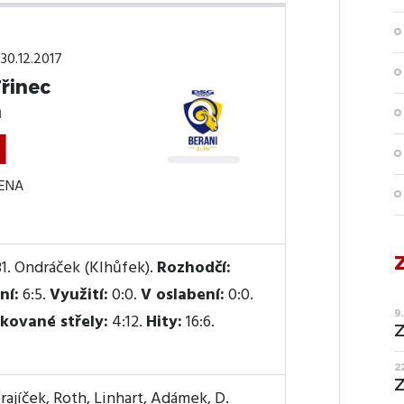
 30.12.2017
Třinec
n
1
ENA
1. Ondráček (Klhůfek).
Rozhodčí:
ní:
6:5.
Využití:
0:0.
V oslabení:
0:0.
9
kované střely:
4:12.
Hity:
16:6.
Z
2
Z
ajíček, Roth, Linhart, Adámek, D.