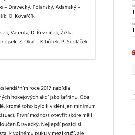
kos – Dravecký, Polanský, Adamský –
3
T
lík, O. Kovařčík
4
T
sek, Valenta, D. Řezníček, Žižka,
onejsek, Z. Okál – Klhůfek, P. Sedláček,
U
 kalendářním roce 2017 nabídla
ých hokejových akcí jako šafránu. Oba
dě, kromě toho bylo k vidění jen minimum
uací. První možnost otevřít skóre měli
loučen Dravecký. Nejlepší pozici si
stal k volnému puku v mezikruží, ale