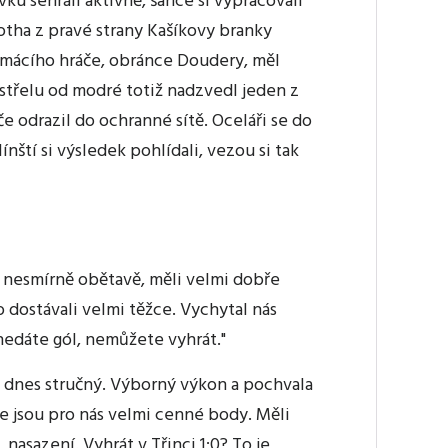
vku sehráli aktivně, šance si vypracovali
otha z pravé strany Kašíkovy branky
omácího hráče, obránce Doudery, měl
 střelu od modré totiž nadzvedl jeden z
če odrazil do ochranné sítě. Oceláři se do
nští si výsledek pohlídali, vezou si tak
l nesmírně obětavě, měli velmi dobře
 dostávali velmi těžce. Vychytal nás
 nedáte gól, nemůžete vyhrát."
 dnes stručný. Výborný výkon a pochvala
le jsou pro nás velmi cenné body. Měli
asazení. Vyhrát v Třinci 1:0? To je