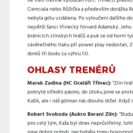
ve třetí třetině vyloučen Fořt. Třinečtí přesilo
Cienciala nebo Růžička a především dorážka R
nebyla gólu vzdálena. Po vyloučení dalšího d
největší šanci třinecký forvard Adamský. Jeho
bránících zlínských hráčů a puk se od horní ty
závěrečného tlaku při power play nedostali, Zlí
domů tři bodu za výhru 1:0.
OHLASY TRENÉRŮ
Marek Zadina (HC Oceláři Třinec):
"Zlín hrá
pokryté střední pásmo, do útoku jsme se proto
Kašík, ale i náš gólman nás dlouho držel. Když
Robert Svoboda (Aukro Berani Zlín):
"Budu
pro celý tým, Kaša byl dnes neprůstřelný, toh
jsme dobrý pohyb, nechyběla tomu bojovnost, n