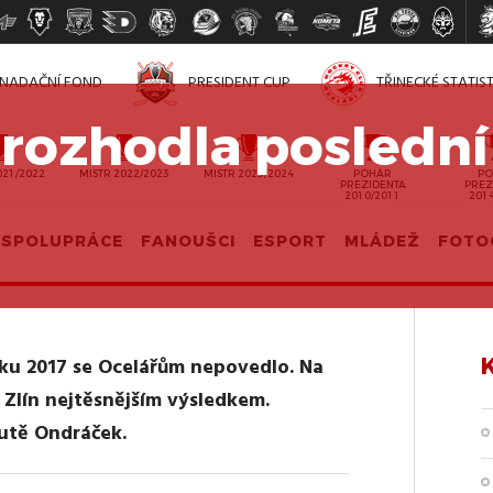
NADAČNÍ FOND
PRESIDENT CUP
TŘINECKÉ STATIS
rozhodla poslední
021/2022
MISTR 2022/2023
MISTR 2023/2024
POHÁR
PO
PREZIDENTA
PREZ
2010/2011
201
SPOLUPRÁCE
FANOUŠCI
ESPORT
MLÁDEŽ
FOTO
oku 2017 se Ocelářům nepovedlo. Na
Zlín nejtěsnějším výsledkem.
nutě Ondráček.