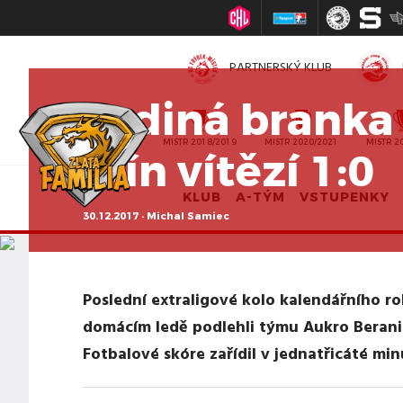
PARTNERSKÝ KLUB
Jediná branka 
MISTR 2010/2011
MISTR 2018/2019
MISTR 2020/2021
MISTR 2
Zlín vítězí 1:0
KLUB
A-TÝM
VSTUPENKY
30.12.2017 · Michal Samiec
Poslední extraligové kolo kalendářního r
domácím ledě podlehli týmu Aukro Berani 
Fotbalové skóre zařídil v jednatřicáté mi