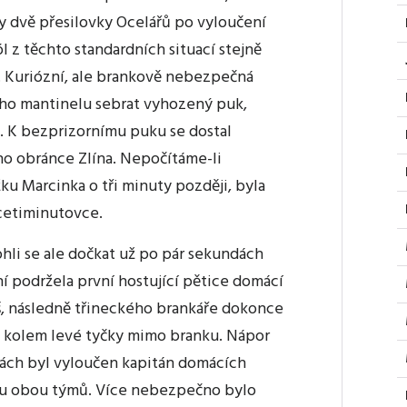
ly dvě přesilovky Ocelářů po vyloučení
ól z těchto standardních situací stejně
l. Kuriózní, ale brankově nebezpečná
evého mantinelu sebrat vyhozený puk,
m. K bezprizornímu puku se dostal
ího obránce Zlína. Nepočítáme-li
ku Marcinka o tři minuty později, byla
acetiminutovce.
ohli se ale dočkat už po pár sekundách
ní podržela první hostující pětice domácí
, následně třineckého brankáře dokonce
lel kolem levé tyčky mimo branku. Nápor
ách byl vyloučen kapitán domácích
nou obou týmů. Více nebezpečno bylo