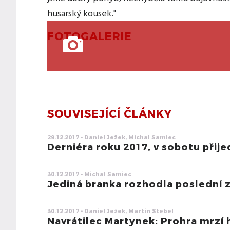
husarský kousek."
FOTOGALERIE
SOUVISEJÍCÍ ČLÁNKY
29.12.2017 • Daniel Ježek, Michal Samiec
Derniéra roku 2017, v sobotu přije
30.12.2017 • Michal Samiec
Jediná branka rozhodla poslední zá
30.12.2017 • Daniel Ježek, Martin Stebel
Navrátilec Martynek: Prohra mrzí