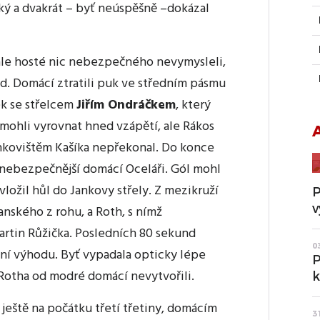
ký a dvakrát – byť neúspěšně –dokázal
 ale hosté nic nebezpečného nevymysleli,
ed. Domácí ztratili puk ve středním pásmu
ek se střelcem
Jiřím Ondráčkem
, který
mohli vyrovnat hned vzápětí, ale Rákos
ankovištěm Kašíka nepřekonal. Do konce
a nebezpečnější domácí Oceláři. Gól mohl
ožil hůl do Jankovy střely. Z mezikruží
P
v
anského z rohu, a Roth, s nímž
rtin Růžička. Posledních 80 sekund
0
ní výhodu. Byť vypadala opticky lépe
P
 Rotha od modré domácí nevytvořili.
k
ještě na počátku třetí třetiny, domácím
3