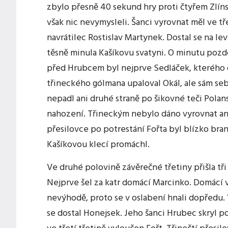
zbylo přesně 40 sekund hry proti čtyřem Zlí
však nic nevymysleli. Šanci vyrovnat měl ve t
navrátilec Rostislav Martynek. Dostal se na levý
těsně minula Kašíkovu svatyni. O minutu pozdě
před Hrubcem byl nejprve Sedláček, kterého 
třineckého gólmana upaloval Okál, ale sám seb
nepadl ani druhé straně po šikovné teči Polans
nahození. Třineckým nebylo dáno vyrovnat ani
přesilovce po potrestání Fořta byl blízko bra
Kašíkovou klecí promáchl.
Ve druhé polovině závěrečné třetiny přišla tř
Nejprve šel za katr domácí Marcinko. Domácí vě
nevýhodě, proto se v oslabení hnali dopředu.
se dostal Honejsek. Jeho šanci Hrubec skryl 