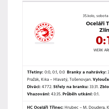
35.kolo, sobota
Oceláři 
Zlí
0:
WERK AR
Třetiny:
0:0, 0:1, 0:0
Branky a nahrávky:
3
Pražák, Kika – Hlavatý, Tošenovjan.
Vylouče
Diváci:
4772.
Střely na branku:
33:31.
Zblo
Vhazování:
43:35.
Průběh utkání:
0:1.
HC Oceláři Třinec:
Hrubec – M. Doudera, Kr