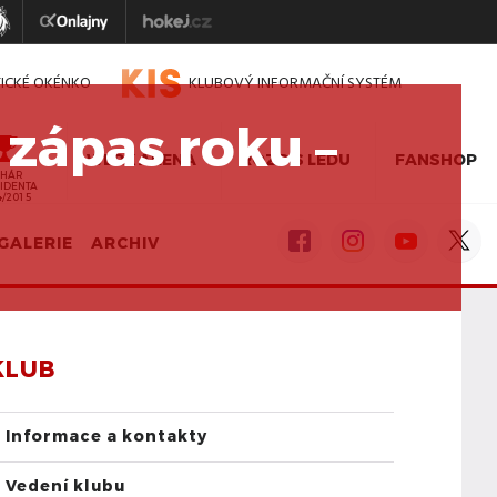
TICKÉ OKÉNKO
KLUBOVÝ INFORMAČNÍ SYSTÉM
 zápas roku –
WERK ARENA
ROZPIS LEDU
FANSHOP
HÁR
IDENTA
4/2015
GALERIE
ARCHIV
KLUB
Informace a kontakty
Vedení klubu