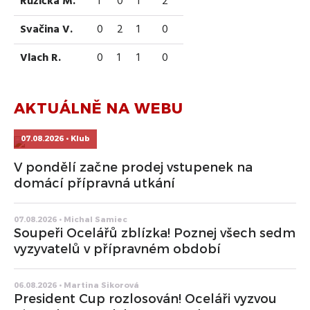
Růžička M.
1
0
1
2
Svačina V.
0
2
1
0
Vlach R.
0
1
1
0
AKTUÁLNĚ NA WEBU
07.08.2026 • Klub
V pondělí začne prodej vstupenek na
domácí přípravná utkání
07.08.2026 • Michal Samiec
Soupeři Ocelářů zblízka! Poznej všech sedm
vyzyvatelů v přípravném období
06.08.2026 • Martina Sikorová
President Cup rozlosován! Oceláři vyzvou