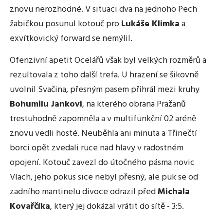
znovu nerozhodné. V situaci dva na jednoho Pech
žabičkou posunul kotouč pro
Lukáše Klimka
a
exvítkovický forward se nemýlil.
Ofenzivní apetit Ocelářů však byl velkých rozměrů a
rezultovala z toho další trefa. U hrazení se šikovně
uvolnil Svačina, přesným pasem přihrál mezi kruhy
Bohumilu Jankovi
, na kterého obrana Pražanů
trestuhodně zapomněla a v multifunkční 02 aréně
znovu vedli hosté. Neuběhla ani minuta a Třinečtí
borci opět zvedali ruce nad hlavy v radostném
opojení. Kotouč zavezl do útočného pásma novic
Vlach, jeho pokus sice nebyl přesný, ale puk se od
zadního mantinelu divoce odrazil před
Michala
Kovařčíka
, který jej dokázal vrátit do sítě - 3:5.