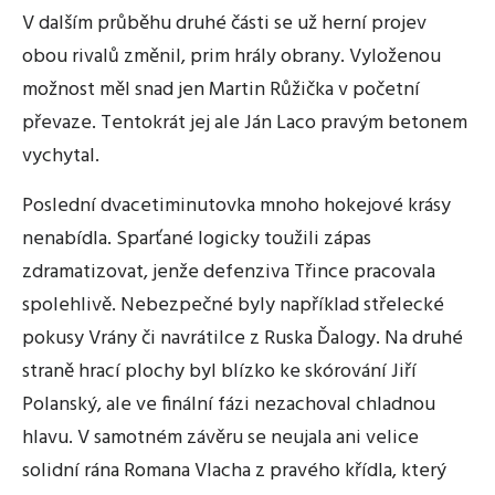
V dalším průběhu druhé části se už herní projev
obou rivalů změnil, prim hrály obrany. Vyloženou
možnost měl snad jen Martin Růžička v početní
převaze. Tentokrát jej ale Ján Laco pravým betonem
vychytal.
Poslední dvacetiminutovka mnoho hokejové krásy
nenabídla. Sparťané logicky toužili zápas
zdramatizovat, jenže defenziva Třince pracovala
spolehlivě. Nebezpečné byly například střelecké
pokusy Vrány či navrátilce z Ruska Ďalogy. Na druhé
straně hrací plochy byl blízko ke skórování Jiří
Polanský, ale ve finální fázi nezachoval chladnou
hlavu. V samotném závěru se neujala ani velice
solidní rána Romana Vlacha z pravého křídla, který