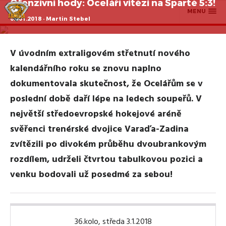
Ofenzivní hody: Oceláři vítězí na Spartě 5:3!
MENU
03.01.2018 · Martin Stebel
V úvodním extraligovém střetnutí nového
kalendářního roku se znovu naplno
dokumentovala skutečnost, že Ocelářům se v
poslední době daří lépe na ledech soupeřů. V
největší středoevropské hokejové aréně
svěřenci trenérské dvojice Varaďa-Zadina
zvítězili po divokém průběhu dvoubrankovým
rozdílem, udrželi čtvrtou tabulkovou pozici a
venku bodovali už posedmé za sebou!
36.kolo, středa 3.1.2018