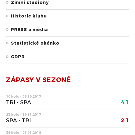
Zimní stadiony
Historie klubu
PRESS a média
Statistické okénko
GDPR
ZÁPASY V SEZONĚ
10.kolo • 06.10.2017
TRI - SPA
4:1
23.kolo • 19.11.2017
SPA - TRI
2:1
36.kolo • 03.01.2018