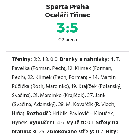
Sparta Praha
Oceláři Třinec
3:5
O2 aréna
Třetiny:
2:2, 1:3, 0:0
Branky a nahrávky:
4. T.
Pavelka (Forman, Pech), 12. Klimek (Forman,
Pech), 22. Klimek (Pech, Forman) – 14. Martin
Růžička (Roth, Marcinko), 19. Krajíček (Polanský,
Svačina), 21. Marcinko (Krajíček), 27. Jank
(Svačina, Adamský), 28. M. Kovařčík (R. Vlach,
Hrňa).
Rozhodčí:
Hribik, Pavlovič – Klouček,
Hynek.
Vyloučení:
4:6.
Využití:
0:1.
Střely na
branku:
36:25.
Zblokované střely:
11:7.
Hity: