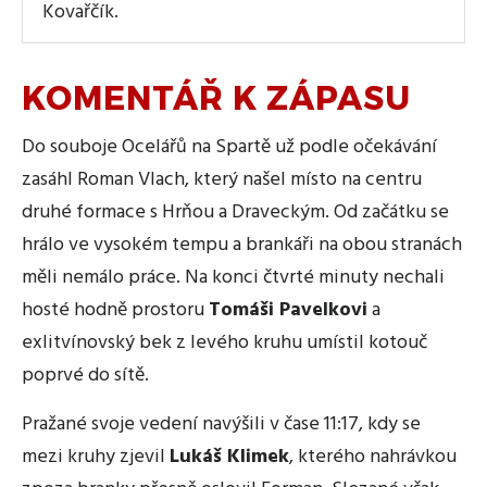
Kovařčík.
KOMENTÁŘ K ZÁPASU
Do souboje Ocelářů na Spartě už podle očekávání
zasáhl Roman Vlach, který našel místo na centru
druhé formace s Hrňou a Draveckým. Od začátku se
hrálo ve vysokém tempu a brankáři na obou stranách
měli nemálo práce. Na konci čtvrté minuty nechali
hosté hodně prostoru
Tomáši Pavelkovi
a
exlitvínovský bek z levého kruhu umístil kotouč
poprvé do sítě.
Pražané svoje vedení navýšili v čase 11:17, kdy se
mezi kruhy zjevil
Lukáš Klimek
, kterého nahrávkou