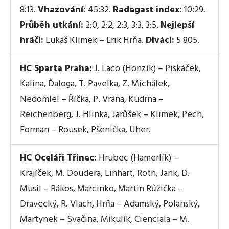
8:13.
Vhazování:
45:32.
Radegast index:
10:29.
Průběh utkání:
2:0, 2:2, 2:3, 3:3, 3:5.
Nejlepší
hráči:
Lukáš Klimek – Erik Hrňa.
Diváci:
5 805.
HC Sparta Praha:
J. Laco (Honzík) – Piskáček,
Kalina, Ďaloga, T. Pavelka, Z. Michálek,
Nedomlel – Říčka, P. Vrána, Kudrna –
Reichenberg, J. Hlinka, Jarůšek – Klimek, Pech,
Forman – Rousek, Pšenička, Uher.
HC Oceláři Třinec:
Hrubec (Hamerlík) –
Krajíček, M. Doudera, Linhart, Roth, Jank, D.
Musil – Rákos, Marcinko, Martin Růžička –
Dravecký, R. Vlach, Hrňa – Adamský, Polanský,
Martynek – Svačina, Mikulík, Cienciala – M.