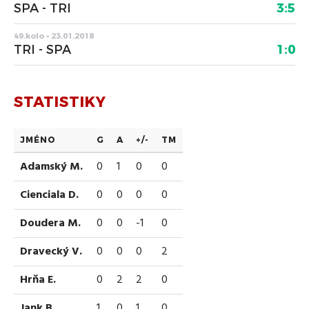
SPA - TRI
3:5
49.kolo • 23.01.2018
TRI - SPA
1:0
STATISTIKY
JMÉNO
G
A
+/-
TM
Adamský M.
0
1
0
0
Cienciala D.
0
0
0
0
Doudera M.
0
0
-1
0
Dravecký V.
0
0
0
2
Hrňa E.
0
2
2
0
Jank B.
1
0
1
0