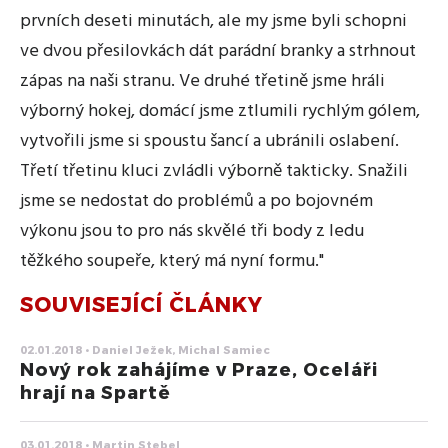
prvních deseti minutách, ale my jsme byli schopni
ve dvou přesilovkách dát parádní branky a strhnout
zápas na naši stranu. Ve druhé třetině jsme hráli
výborný hokej, domácí jsme ztlumili rychlým gólem,
vytvořili jsme si spoustu šancí a ubránili oslabení.
Třetí třetinu kluci zvládli výborně takticky. Snažili
jsme se nedostat do problémů a po bojovném
výkonu jsou to pro nás skvělé tři body z ledu
těžkého soupeře, který má nyní formu."
SOUVISEJÍCÍ ČLÁNKY
02.01.2018 • Daniel Ježek, Michal Samiec
Nový rok zahájíme v Praze, Oceláři
hrají na Spartě
03.01.2018 • Martin Stebel