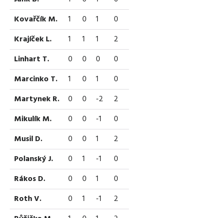
Kovařčík M.
1
0
1
0
Krajíček L.
1
1
1
2
Linhart T.
0
0
0
0
Marcinko T.
1
0
1
0
Martynek R.
0
0
-2
2
Mikulík M.
0
0
-1
0
Musil D.
0
0
1
2
Polanský J.
0
1
-1
0
Rákos D.
0
0
1
0
Roth V.
0
1
-1
2