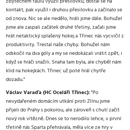
zbytečném faulu využil přesilovku, dostal se na
kontakt, pak využil i druhou přesilovku a začínalo se
od znova. Nic se ale nedělo, hráli jsme dále. Bohužel
jsme ale zaspali začátek druhé třetiny, začali jsme
hrát netaktický splašený hokej a Třinec nás vycvičil z
produktivity. Trestal naše chyby. Bohužel nám
odskočil na dva góly a my se nedokázali vrátit zpět, i
když se hráči snažili. Snaha tam byla, ale chyběl nám
klid na hokejkách. Třinec už poté hrál chytře
dozadu."
Václav Varaďa (HC Oceláři Třinec):
"Po
nevydařeném domácím utkání proti Zlínu jsme
přijeli do Prahy s pokorou, ale zároveň s chutí začít
nový rok vítězně. Dnes se to nerodilo lehce, v první
třetině nás Sparta přehrávala, měla více ze hry v