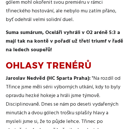
gólem mohl okořenit svou premiéru v rámci
třineckého hostování, ale nebylo mu zatím přáno,
byť odehrál velmi solidní duel.
Suma sumárum, Oceláři vyhráli v O2 aréně 5:3 a
mají tak na kontě v pořadí už třetí triumf v řadě
na ledech soupeřů!
OHLASY TRENÉRŮ
Jaroslav Nedvěd (HC Sparta Praha):
"Na rozdíl od
Třince jsme měli sérii výborných utkání, kdy to byly
opravdu hezké hokeje a hráli jsme týmově.
Disciplinovaně. Dnes se nám po deseti vydařených
minutách a dvou gólech trošku splašily hlavy a
mysleli jsme si, že to půjde lehce. Třinec po