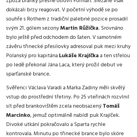
zpoza branky přesně oslovil Forman. Slezané však
dokázali brzy reagovat. V početní výhodě se po
souhře s Rothem z tradiční palebné pozice prosadil
svým 21. gólem sezony
Martin Růžička
. Srovnáno
bylo ještě před odchodem do šaten. V samotném
závěru třinecké přesilovky adresoval puk mezi kruhy
Polanský pro kapitána
Lukáše Krajíčka
a ten střelou
po ledě překonal Jána Laca, který prožil debut ve
sparťanské brance.
Svěřenci Václava Varadi a Marka Zadiny měli skvělý
vstup do prostřední třetiny. Po 25 vteřinách rozvlnil
sít před brankovištěm zcela neobsazený
Tomáš
Marcinko
, jemuž optimálně nabídl puk Krajíček.
Divoké utkání pokračovalo a Sparta rychle
kontrovala. Minutu po třinecké brance bylo skóre