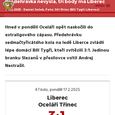
Předehrávka nevyšla, tři body má Liberec
MENU
17.02.2025 · Daniel Ježek, Foto: Jiří Princ (Bílí Tygři Liberec)
Hned v pondělí Oceláři opět naskočili do
extraligového zápasu. Předehrávku
sedmačtyřicátého kola na ledě Liberce zvládli
lépe domácí Bílí Tygři, kteří zvítězili 3:1. Jedinou
branku Slezanů v přesilovce vsítil Andrej
Nestrašil.
47.kolo, pondělí 17.2.2025
Liberec
Oceláři Třinec