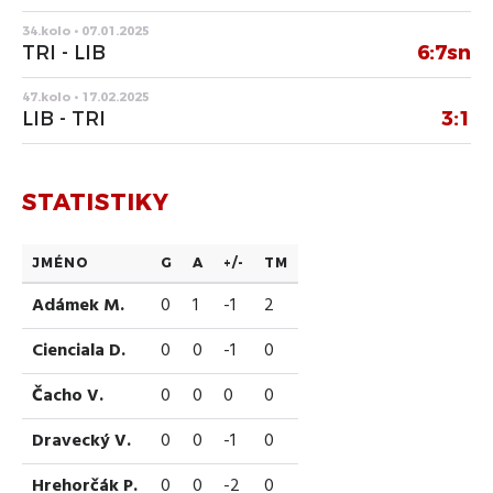
34.kolo • 07.01.2025
TRI - LIB
6:7sn
47.kolo • 17.02.2025
LIB - TRI
3:1
STATISTIKY
JMÉNO
G
A
+/-
TM
Adámek M.
0
1
-1
2
Cienciala D.
0
0
-1
0
Čacho V.
0
0
0
0
Dravecký V.
0
0
-1
0
Hrehorčák P.
0
0
-2
0