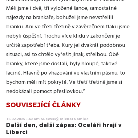
Měli jsme i dvě, tři vyložené šance, samostatné
nájezdy na brankáře, bohužel jsme nevstřelili
branku. Ani ve třetí třetině v závěrečném tlaku jsme
nebyli úspěšní. Trochu více klidu v zakončení je
určitě zapotřebí třeba. Kury jel dvakrát podobnou
situaci, asi to chtělo vyřešit jinak, střelbou. Obě
branky, které jsme dostali, byly hloupé, takové
laciné. Hlavně po vhazování ve vlastním pásmu, to
bychom měli mít pokryté. Ve třetí třetině jsme si
nedokázali pomoct přesilovkou.“
SOUVISEJÍCÍ ČLÁNKY
16.02.2025 • Adam Sušovský, Michal Samiec
Další den, další zápas: Oceláři hrají v
Liberci