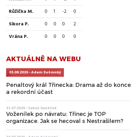
Růžička M.
0
1
-2
0
Sikora P.
0
0
0
2
Vrána P.
0
0
0
0
AKTUÁLNĚ NA WEBU
03.08.2026 • Adam Sušovský
Penaltový král Třinecka: Drama až do konce
a rekordní účast
31.07.2026 • Jakub Vaněček
Voženílek po návratu: Třinec je TOP
organizace. Jak se hecoval s Nestrašilem?