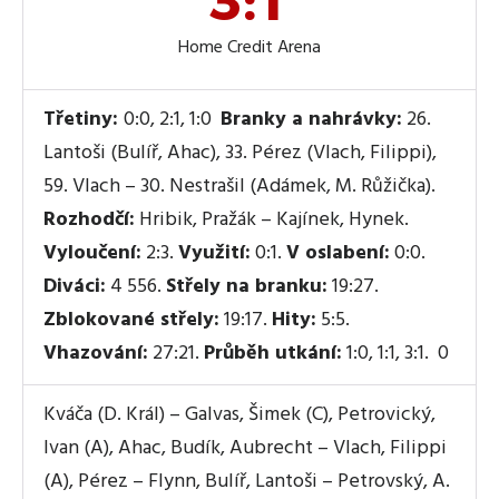
3:1
Home Credit Arena
Třetiny:
0:0, 2:1, 1:0
Branky a nahrávky:
26.
Lantoši (Bulíř, Ahac), 33. Pérez (Vlach, Filippi),
59. Vlach – 30. Nestrašil (Adámek, M. Růžička).
Rozhodčí:
Hribik, Pražák – Kajínek, Hynek.
Vyloučení:
2:3.
Využití:
0:1.
V oslabení:
0:0.
Diváci:
4 556.
Střely na branku:
19:27.
Zblokované střely:
19:17.
Hity:
5:5.
Vhazování:
27:21.
Průběh utkání:
1:0, 1:1, 3:1. 0
Kváča (D. Král) – Galvas, Šimek (C), Petrovický,
Ivan (A), Ahac, Budík, Aubrecht – Vlach, Filippi
(A), Pérez – Flynn, Bulíř, Lantoši – Petrovský, A.