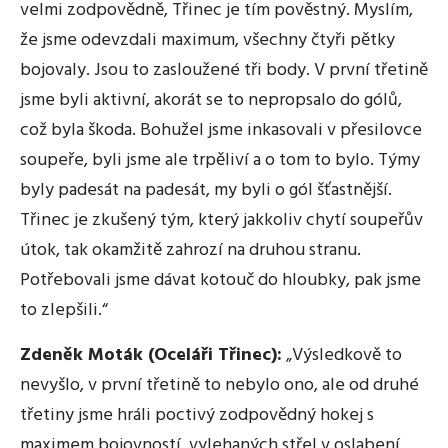
velmi zodpovědně, Třinec je tím pověstný. Myslím,
že jsme odevzdali maximum, všechny čtyři pětky
bojovaly. Jsou to zasloužené tři body. V první třetině
jsme byli aktivní, akorát se to nepropsalo do gólů,
což byla škoda. Bohužel jsme inkasovali v přesilovce
soupeře, byli jsme ale trpěliví a o tom to bylo. Týmy
byly padesát na padesát, my byli o gól šťastnější.
Třinec je zkušený tým, který jakkoliv chytí soupeřův
útok, tak okamžitě zahrozí na druhou stranu.
Potřebovali jsme dávat kotouč do hloubky, pak jsme
to zlepšili.“
Zdeněk Moták (Oceláři Třinec):
„Výsledkově to
nevyšlo, v první třetině to nebylo ono, ale od druhé
třetiny jsme hráli poctivý zodpovědný hokej s
maximem bojovností, vylehaných střel v oslabení.