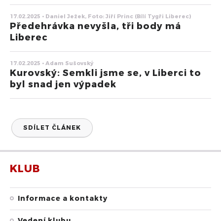
17.02.2025 • Daniel Ježek, Foto: Jiří Princ (Bílí Tygři Liberec)
Předehrávka nevyšla, tři body má
Liberec
17.02.2025 • Adam Sušovský
Kurovský: Semkli jsme se, v Liberci to
byl snad jen výpadek
SDÍLET ČLÁNEK
KLUB
Informace a kontakty
Vedení klubu