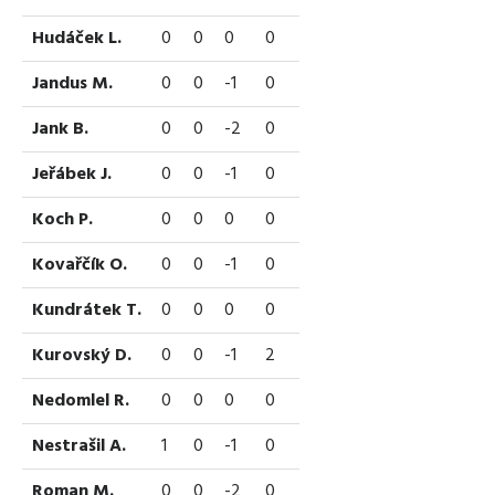
Hudáček L.
0
0
0
0
Jandus M.
0
0
-1
0
Jank B.
0
0
-2
0
Jeřábek J.
0
0
-1
0
Koch P.
0
0
0
0
Kovařčík O.
0
0
-1
0
Kundrátek T.
0
0
0
0
Kurovský D.
0
0
-1
2
Nedomlel R.
0
0
0
0
Nestrašil A.
1
0
-1
0
Roman M.
0
0
-2
0