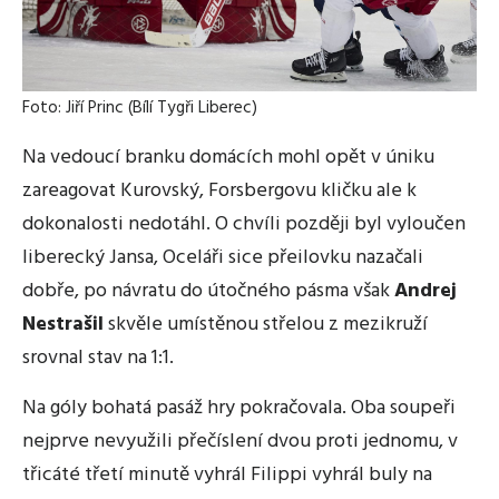
Foto: Jiří Princ (Bílí Tygři Liberec)
Na vedoucí branku domácích mohl opět v úniku
zareagovat Kurovský, Forsbergovu kličku ale k
dokonalosti nedotáhl. O chvíli později byl vyloučen
liberecký Jansa, Oceláři sice přeilovku nazačali
dobře, po návratu do útočného pásma však
Andrej
Nestrašil
skvěle umístěnou střelou z mezikruží
srovnal stav na 1:1.
Na góly bohatá pasáž hry pokračovala. Oba soupeři
nejprve nevyužili přečíslení dvou proti jednomu, v
třicáté třetí minutě vyhrál Filippi vyhrál buly na