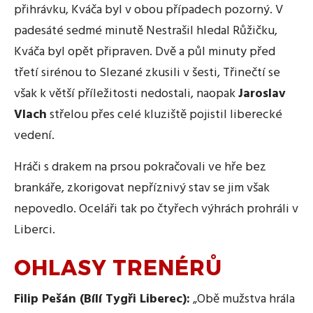
přihrávku, Kváča byl v obou případech pozorný. V
padesáté sedmé minutě Nestrašil hledal Růžičku,
Kváča byl opět připraven. Dvě a půl minuty před
třetí sirénou to Slezané zkusili v šesti, Třinečtí se
však k větší příležitosti nedostali, naopak
Jaroslav
Vlach
střelou přes celé kluziště pojistil liberecké
vedení.
Hráči s drakem na prsou pokračovali ve hře bez
brankáře, zkorigovat nepříznivý stav se jim však
nepovedlo. Oceláři tak po čtyřech výhrách prohráli v
Liberci.
OHLASY TRENÉRŮ
Filip Pešán (Bílí Tygři Liberec):
„Obě mužstva hrála