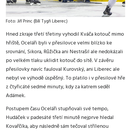
Foto: Jiří Princ (Bílí Tygři Liberec)
Hned zkraje třetí třetiny vyhodil Kváča kotouč mimo
hřiště, Oceláři byli v přesilovce velmi blízko ke
srovnání, Sikora, Růžička ani Nestrašil ale nedokázali
po velkém tlaku uklidit kotouč do sítě. V závěru
přesilovky navíc fauloval Kurovský, ani Liberec ale
nebyl ve výhodě úspěšný. To platilo i v přesilové hře
z čtyřicáté sedmé minuty, kdy za katrem seděl
Adámek.
Postupem času Oceláři stupňovali své tempo,
Hudáček v padesáté třetí minutě nejprve hledal
Kovařčíka, aby následně sám tečoval střílenou