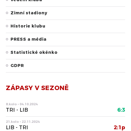
Zimní stadiony
Historie klubu
PRESS a média
Statistické okénko
GDPR
ZÁPASY V SEZONĚ
8.kolo • 04.10.2024
TRI - LIB
6:3
21.kolo • 22.11.2024
LIB - TRI
2:1p