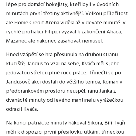
lépe pro domácí hokejisty, kteří byli v úvodních
minutách první třetiny aktivnější. Velkou příležitost
ale Home Credit Aréna viděla až v deváté minutě. V
rychlé protiakci Filippi vyzval k zakončení Ahaca,
Mazanec ale nakonec zasahovat nemusel.
Hned vzápětí se hra přesunula na druhou stranu
kluziště, Jandus to vzal na sebe, Kváča měl s jeho
jedovatou střelou plné ruce práce. Třinečtí se po
Jandusově akci dostali do většího tempa, Roman v
předbrankovém prostoru neuspěl, ránu Janka z
dvanácté minuty od levého mantinelu vyrážečkou
odrazil Kváča.
Na konci patnácté minuty hákoval Sikora, Bílí Tygři
měli k dispozici první přesilovku utkání, třineckou