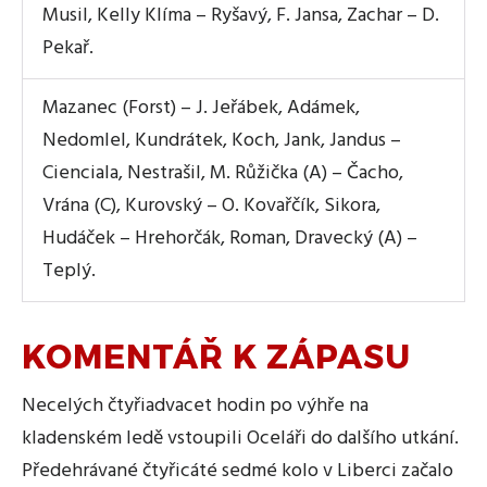
Musil, Kelly Klíma – Ryšavý, F. Jansa, Zachar – D.
Pekař.
Mazanec (Forst) – J. Jeřábek, Adámek,
Nedomlel, Kundrátek, Koch, Jank, Jandus –
Cienciala, Nestrašil, M. Růžička (A) – Čacho,
Vrána (C), Kurovský – O. Kovařčík, Sikora,
Hudáček – Hrehorčák, Roman, Dravecký (A) –
Teplý.
KOMENTÁŘ K ZÁPASU
Necelých čtyřiadvacet hodin po výhře na
kladenském ledě vstoupili Oceláři do dalšího utkání.
Předehrávané čtyřicáté sedmé kolo v Liberci začalo