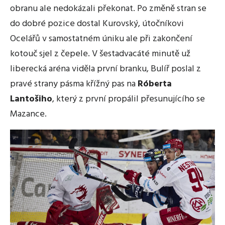
obranu ale nedokázali překonat. Po změně stran se
do dobré pozice dostal Kurovský, útočníkovi
Ocelářů v samostatném úniku ale při zakončení
kotouč sjel z čepele. V šestadvacáté minutě už
liberecká aréna viděla první branku, Bulíř poslal z
pravé strany pásma křížný pas na
Róberta
Lantošiho
, který z první propálil přesunujícího se
Mazance.